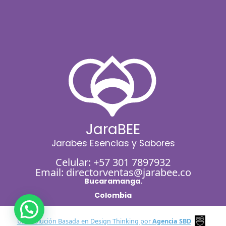
JaraBEE
Jarabes Esencias y Sabores
Celular:
+57 301 7897932
Email:
directorventas@jarabee.co
Bucaramanga.
Colombia
Una Solución Basada en Design Thinking por
Agencia SBD