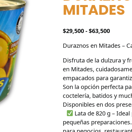
MITADES
Rango
$
29,500
-
$
63,500
de
Duraznos en Mitades – Cal
precios
desde
Disfruta de la dulzura y 
$29,500
en Mitades, cuidadosame
hasta
empacados para garantiza
$63,500
Son la opción perfecta pa
coctelería, batidos y muc
Disponibles en dos prese
Lata de 820 g – Idea
pequeñas preparacione
para negocios, restaurant