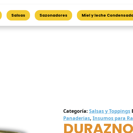
Salsas
Sazonadores
Miel y leche Condensad
Categoría:
Salsas y Toppings
Panaderias
,
Insumos para Ra
DURAZNO