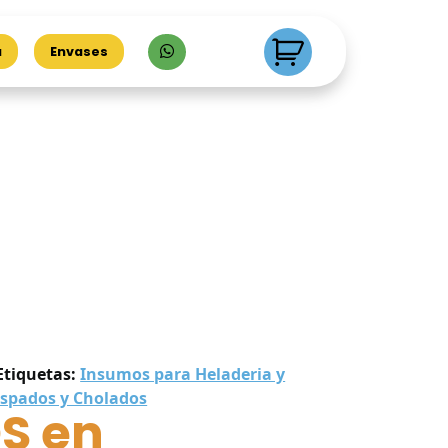
a
Envases
Etiquetas:
Insumos para Heladeria y
spados y Cholados
S en