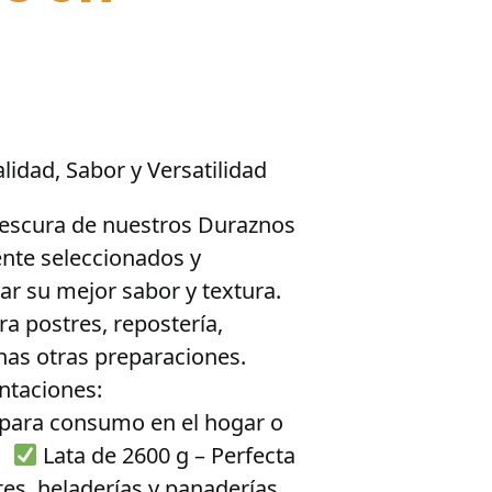
idad, Sabor y Versatilidad
:
frescura de nuestros Duraznos
nte seleccionados y
r su mejor sabor y textura.
ra postres, repostería,
has otras preparaciones.
ntaciones:
l para consumo en el hogar o
s.
Lata de 2600 g – Perfecta
es, heladerías y panaderías