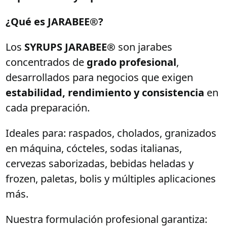
precios:
desde
¿Qué es JARABEE®?
$105,000
hasta
Los
SYRUPS JARABEE®
son jarabes
$417,000
concentrados de
grado profesional
,
desarrollados para negocios que exigen
estabilidad, rendimiento y consistencia
en
cada preparación.
Ideales para: raspados, cholados, granizados
en máquina, cócteles, sodas italianas,
cervezas saborizadas, bebidas heladas y
frozen, paletas, bolis y múltiples aplicaciones
más.
Nuestra formulación profesional garantiza: