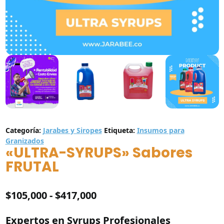
Categoría:
Jarabes y Siropes
Etiqueta:
Insumos para
Granizados
«ULTRA-SYRUPS» Sabores
FRUTAL
Rango
$
105,000
-
$
417,000
de
Expertos en Syrups Profesionales