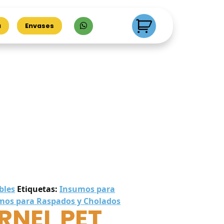
a
Envases
bles
Etiquetas:
Insumos para
mos para Raspados y Cholados
RNEL PET