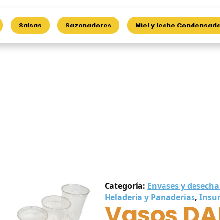
Salsas
Sazonadores
Miel y leche Condensad
Categoría:
Envases y desecha
Heladeria y Panaderias
,
Insu
Vasos DA