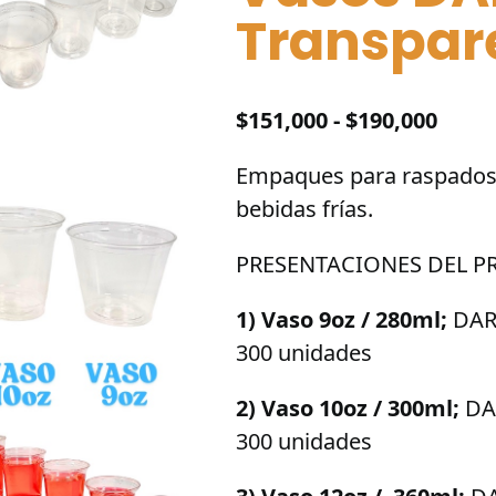
Transpar
Rang
$
151,000
-
$
190,000
de
Empaques para raspados,
preci
bebidas frías.
desd
$151,
PRESENTACIONES DEL 
hast
$190,
1) Vaso 9oz / 280ml;
DAR
300 unidades
2) Vaso 10oz / 300ml;
DA
300 unidades