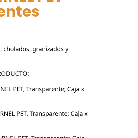
entes
o
 cholados, granizados y
os:
e
000
PRODUCTO:
a
000
NEL PET, Transparente; Caja x
RNEL PET, Transparente; Caja x