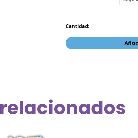
Cantidad:
Añadi
 relacionados
Este
o
producto