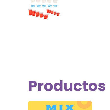
Productos
Este
product