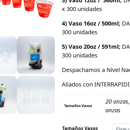
3) Vaso 12oz /
360ml;
DA
x 300 unidades
4) Vaso 16oz / 500ml;
DA
300 unidades
5) Vaso 20oz / 591ml;
DA
300 unidades
Despachamos a Nivel N
Aliados con INTERRAPIDI
20 onzas,
Tamaños Vasos
onzas
Tamaños Vasos